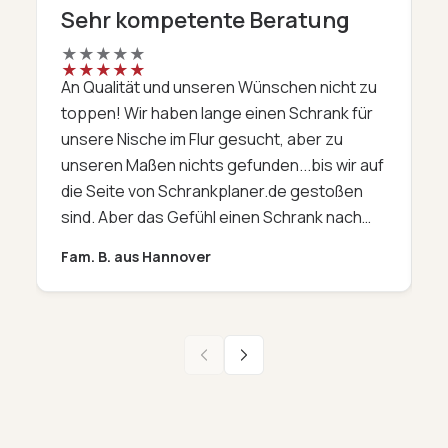
Sehr kompetente Beratung
D
★
★
★
★
★
★
★
★
★
★
An Qualität und unseren Wünschen nicht zu
W
toppen! Wir haben lange einen Schrank für
a
unsere Nische im Flur gesucht, aber zu
F
unseren Maßen nichts gefunden...bis wir auf
w
die Seite von Schrankplaner.de gestoßen
i
sind. Aber das Gefühl einen Schrank nach
a
Maß nur 'so' am Telefon und im Internet zu
P
Fam. B. aus Hannover
K
bestellen, hat uns schon ein mulmiges
d
Gefühl gegeben. Aber mit etwas Mut und
l
der sehr kompetenten Beratungen am
-
Telefon (oh Gott, die Kollegen waren immer
so freundlich und geduldig) haben wir es
G
doch gewagt. Nach kurzer Lieferzeit, kamm
f
das Prachtexemplar an. Was sollen wir
d