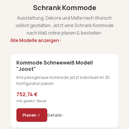
Schrank Kommode
Ausstattung, Dekore und Maße nach Wunsch
selbst gestalten. Jetzt eine Schrank Kommode
nach Maß online planen & bestellen:
Alle Modelle anzeigen
Kommode Schneeweiß Modell
S
"Joost"
"
Ihre passgenaue Kommode jetzt individuell im 3D
In
Konfigurator planen
Ko
752,74 €
1
Inkl. gesetzl. Steuer
In
Planen
Details