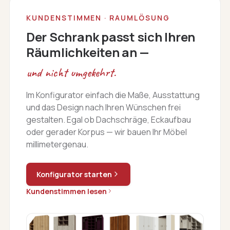
die Zusammensetzung, die Betreuung
S
KUNDENSTIMMEN · RAUMLÖSUNG
vorher, während dessen und danach. Besser
L
Der Schrank passt sich Ihren
konnte es nicht sein. Wir danken für unseren
w
Räumlichkeiten an —
tollen Schrank im Flur. Für all Ihre Geduld, die
Sie uns gezeigt haben. Zusätzlich haben sie
und nicht umgekehrt.
uns sogar noch geholfen, um für einen
zweiten Schrank im Flur die richtigen
Im Konfigurator einfach die Maße, Ausstattung
Scharniere und passende Fronten zu liefern,
und das Design nach Ihren Wünschen frei
damit alles gleich aussieht. Wir sind gerne
gestalten. Egal ob Dachschräge, Eckaufbau
oder gerader Korpus — wir bauen Ihr Möbel
bei Ihnen Kunde und geben Ihren Namen mit
millimetergenau.
gutem Gewissen weiter. Liebe Grüße,
Konfigurator starten
Kundenstimmen lesen