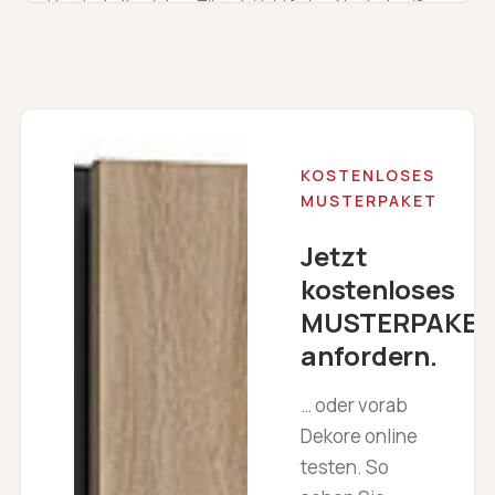
Handschalter (ohne Türen). Lichtfarbe: Neutralweiß
(4000K)
KOSTENLOSES
MUSTERPAKET
Jetzt
kostenloses
MUSTERPAKET
anfordern.
… oder vorab
Dekore online
testen. So