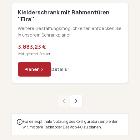
Kleiderschrank mit Rahmentüren
E
''Eira''
En
Ko
Weitere Gestaltungsmöglichkeiten entdecken Sie
in unserem Schrankplaner
a
3.883,23 €
In
Inkl. gesetzl. Steuer
Planen
Details
Für eine optimale Nutzung des Konfigurators empfehlen
wir, mit dem Tablet oder Desktop-PC zu planen.