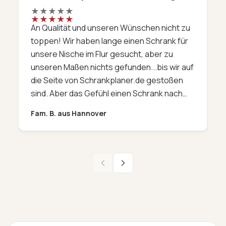
★
★
★
★
★
★
★
★
★
★
An Qualität und unseren Wünschen nicht zu
W
toppen! Wir haben lange einen Schrank für
a
unsere Nische im Flur gesucht, aber zu
F
unseren Maßen nichts gefunden...bis wir auf
w
die Seite von Schrankplaner.de gestoßen
i
sind. Aber das Gefühl einen Schrank nach
a
Maß nur 'so' am Telefon und im Internet zu
P
Fam. B. aus Hannover
K
bestellen, hat uns schon ein mulmiges
d
Gefühl gegeben. Aber mit etwas Mut und
l
der sehr kompetenten Beratungen am
-
Telefon (oh Gott, die Kollegen waren immer
so freundlich und geduldig) haben wir es
G
doch gewagt. Nach kurzer Lieferzeit, kamm
f
das Prachtexemplar an. Was sollen wir
d
sagen, es hat unsere Wünsche übertroffen.
s
Die Qualität, die Kooperation, das Material,
a