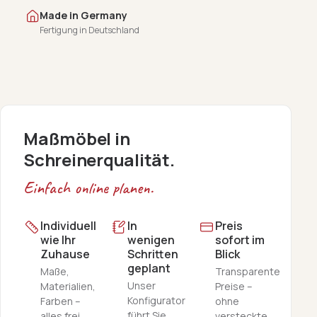
Made in Germany
Fertigung in Deutschland
Maßmöbel in
Schreinerqualität.
Einfach online planen.
Individuell
In
Preis
wie Ihr
wenigen
sofort im
Zuhause
Schritten
Blick
geplant
Maße,
Transparente
Unser
Materialien,
Preise –
Konfigurator
Farben –
ohne
führt Sie
alles frei
versteckte