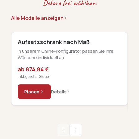
Dekore frei wählbar:
Alle Modelle anzeigen
Aufsatzschrank nach Maß
S
K
In unserem Online-Konfigurator passen Sie Ihre
Wünsche individuell an
Sc
b
ab 874,84 €
a
Inkl. gesetzl. Steuer
In
Planen
Details