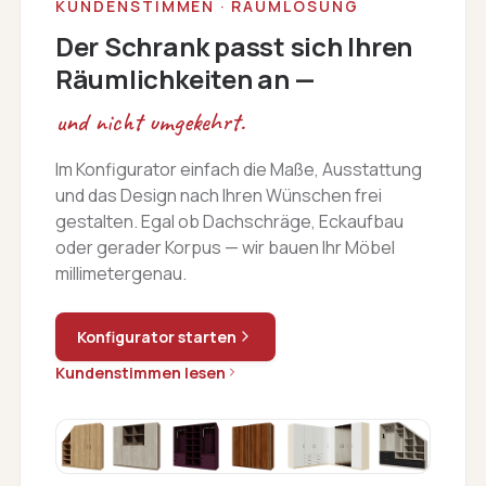
KUNDENSTIMMEN · RAUMLÖSUNG
vorher, während dessen und danach. Besser
L
Der Schrank passt sich Ihren
konnte es nicht sein. Wir danken für unseren
w
Räumlichkeiten an —
tollen Schrank im Flur. Für all Ihre Geduld, die
Sie uns gezeigt haben. Zusätzlich haben sie
und nicht umgekehrt.
uns sogar noch geholfen, um für einen
zweiten Schrank im Flur die richtigen
Im Konfigurator einfach die Maße, Ausstattung
Scharniere und passende Fronten zu liefern,
und das Design nach Ihren Wünschen frei
damit alles gleich aussieht. Wir sind gerne
gestalten. Egal ob Dachschräge, Eckaufbau
oder gerader Korpus — wir bauen Ihr Möbel
bei Ihnen Kunde und geben Ihren Namen mit
millimetergenau.
gutem Gewissen weiter. Liebe Grüße,
Konfigurator starten
Kundenstimmen lesen