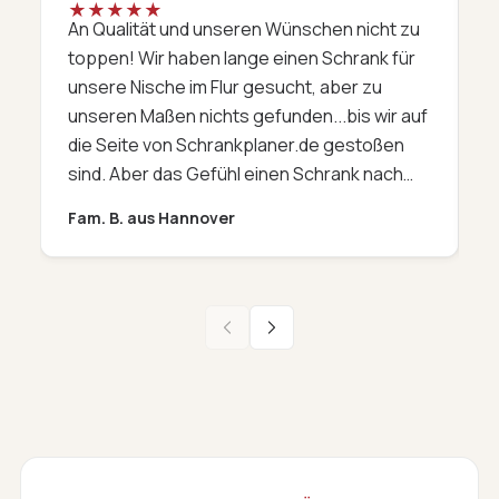
★
★
★
★
★
An Qualität und unseren Wünschen nicht zu
W
toppen! Wir haben lange einen Schrank für
a
unsere Nische im Flur gesucht, aber zu
F
unseren Maßen nichts gefunden...bis wir auf
w
die Seite von Schrankplaner.de gestoßen
i
sind. Aber das Gefühl einen Schrank nach
a
Maß nur 'so' am Telefon und im Internet zu
P
Fam. B. aus Hannover
K
bestellen, hat uns schon ein mulmiges
d
Gefühl gegeben. Aber mit etwas Mut und
l
der sehr kompetenten Beratungen am
-
Telefon (oh Gott, die Kollegen waren immer
so freundlich und geduldig) haben wir es
G
doch gewagt. Nach kurzer Lieferzeit, kamm
f
das Prachtexemplar an. Was sollen wir
d
sagen, es hat unsere Wünsche übertroffen.
s
Die Qualität, die Kooperation, das Material,
a
die Zusammensetzung, die Betreuung
S