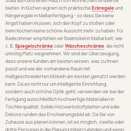
Stauraum und einen Hauch von wohnlichem Ambiente
bieten. In Küchen eignen sich praktische
Eckregale
und
Hängeregale in Maßanfertigung - so dass Sie keine
Angst haben müssen, sich den Kopf zu stoßen oder
beim Kochen keine schöne Aussicht mehr zu haben. Für
Badezimmer empfehlen wir Badmöbel in Maßarbeit, wie
z. B.
Spiegelschränke
oder
Wäscheschränke
, die nicht
unnötig Platz wegnehmen. Wir sind der Überzeugung,
dass unsere Kunden am besten wissen, was zu Ihnen
passt und wie der vorhandene Raum mit
maßgeschneiderten Möbeln am besten genutzt werden
kann. Da es nicht nur um intelligente Einrichtung,
sondern auch schöne Optik geht, verwenden wir bei der
Fertigung ausschließlich hochwertige Materialien in
Tischlerqualität. Solide Holzwerkstoffplatten und edle
Dekore runden das Erscheinungsbild ab. Da Sie von
Zuhause aus planen können, ist es möglich, zweite oder
dritte Personen in die Planung miteinzubinden und wenn