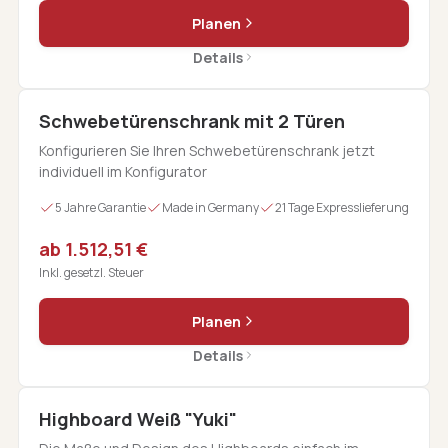
Planen
Details
Schwebetürenschrank mit 2 Türen
Konfigurieren Sie Ihren Schwebetürenschrank jetzt
individuell im Konfigurator
5 Jahre Garantie
Made in Germany
21 Tage Expresslieferung
ab 1.512,51 €
Inkl. gesetzl. Steuer
Planen
Details
Highboard Weiß "Yuki"