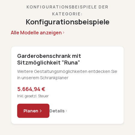
KONFIGURATIONSBEISPIELE DER
KATEGORIE:
Konfigurationsbeispiele
Alle Modelle anzeigen
Garderobenschrank mit
S
Sitzmöglichkeit "Runa"
K
Weitere Gestaltungsmöglichkeiten entdecken Sie
Sc
in unserem Schrankplaner
b
5.664,94 €
a
Inkl. gesetzl. Steuer
In
Planen
Details