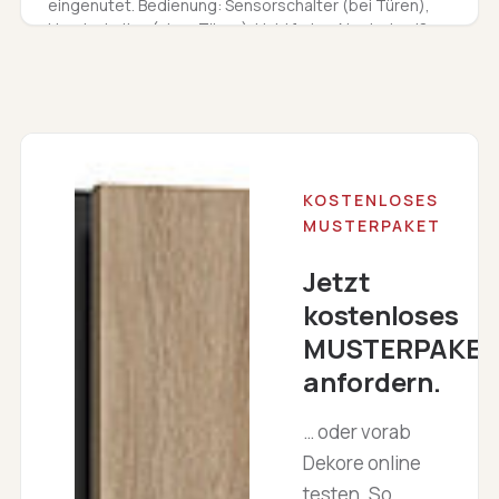
eingenutet. Bedienung: Sensorschalter (bei Türen),
Handschalter (ohne Türen). Lichtfarbe: Neutralweiß
(4000K)
KOSTENLOSES
MUSTERPAKET
Jetzt
kostenloses
MUSTERPAKET
anfordern.
… oder vorab
Dekore online
testen. So