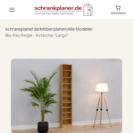
Warenkorb
schrankplaner.de
|
Möbel planen
|
Alle Modelle
|
Blu-Ray Regal - Asteiche "Largo"